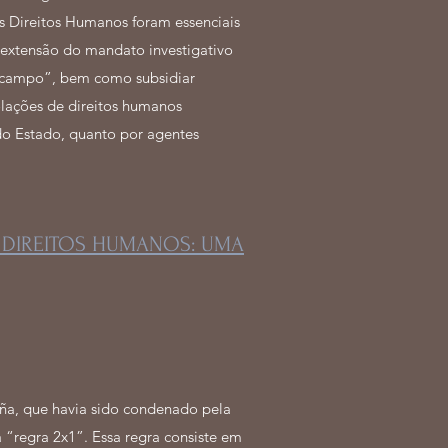
os Direitos Humanos foram essenciais
 extensão do mandato investigativo
 campo”, bem como subsidiar
iolações de direitos humanos
do Estado, quanto por agentes
E DIREITOS HUMANOS: UMA
iña, que havia sido condenado pela
 “regra 2x1”. Essa regra consiste em