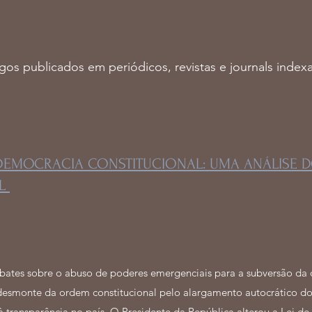
igos publicados em periódicos, revistas e journals index
DEMOCRACIA CONSTITUCIONAL: UMA ANÁLISE D
IL
ates sobre o abuso de poderes emergenciais para a subversão da 
 desmonte da ordem constitucional pelo alargamento autocrático do
transparência no país. O Presidente da República alterou a Lei de