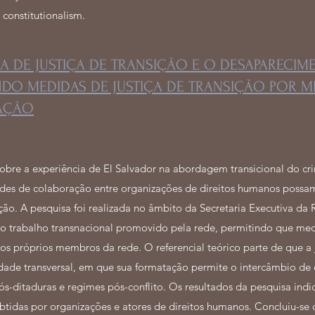
 constitutionalism.
A DE JUSTIÇA DE TRANSIÇÃO E O DESAPARECI
NDO MEDIDAS DE JUSTIÇA DE TRANSIÇÃO POR M
UAÇÃO
 sobre a experiência de El Salvador na abordagem transicional do c
redes de colaboração entre organizações de direitos humanos pos
sição. A pesquisa foi realizada no âmbito da Secretaria Executiva d
do trabalho transnacional promovido pela rede, permitindo que med
os próprios membros da rede. O referencial teórico parte de que a 
dade transversal, em que sua formatação permite o intercâmbio de 
ós-ditaduras e regimes pós-conflito. Os resultados da pesquisa ind
tidas por organizações e atores de direitos humanos. Concluiu-se 