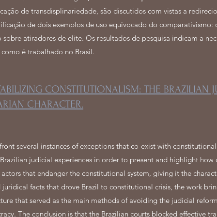
ação de transdisplinariedade, são discutidos com vistas a redirec
rificação de dois exemplos de uso equivocado do comparativismo: 
sobre atiradores de elite. Os resultados de pesquisa indicam a nec
como é trabalhado no Brasil.
BILIZING CONSTITUTIONALISM: THE BRAZILIAN 
ARIAN CHARACTER.
 several instances of exceptions that co-exist with constitutional i
nt Brazilian judicial experiences in order to present and highlight how
te actors that endanger the constitutional system, giving it the charact
juridical facts that drove Brazil to constitutional crisis, the work brin
cture that served as the main methods of avoiding the judicial reform
acy. The conclusion is that the Brazilian courts blocked effective tran